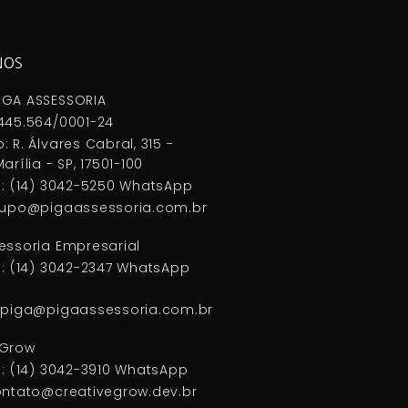
NOS
IGA ASSESSORIA
445.564/0001-24
: R. Álvares Cabral, 315 -
arília - SP, 17501-100
 : (14) 3042-5250 WhatsApp
grupo@pigaassessoria.com.br
essoria Empresarial
 : (14) 3042-2347 WhatsApp
nopiga@pigaassessoria.com.br
eGrow
 : (14) 3042-3910 WhatsApp
ontato@creativegrow.dev.br