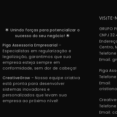
VISITE-
GRUPO P
🌟 Unindo forças para potencializar o
CNPJ 32.
sucesso do seu negócio! 🌟
Endereço
Piga Assessoria Empresarial
–
Centro, M
Especialistas em regularização e
Telefone
legalização, garantimos que sua
Email: 
empresa esteja sempre em
conformidade, sem dor de cabeça!
Piga Ass
Telefone
CreativeGrow
– Nossa equipe criativa
Email:
está pronta para desenvolver
cristia
sistemas inovadores e
personalizados que levam sua
Creativ
empresa ao próximo nível!
Telefone
Email: c