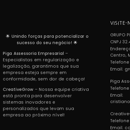
VISITE-
GRUPO P
🌟 Unindo forças para potencializar o
CNPJ 32.
sucesso do seu negócio! 🌟
Endereço
Piga Assessoria Empresarial
–
Centro, M
Especialistas em regularização e
Telefone
legalização, garantimos que sua
Email: 
empresa esteja sempre em
conformidade, sem dor de cabeça!
Piga Ass
Telefone
CreativeGrow
– Nossa equipe criativa
Email:
está pronta para desenvolver
cristia
sistemas inovadores e
personalizados que levam sua
Creativ
empresa ao próximo nível!
Telefone
Email: c