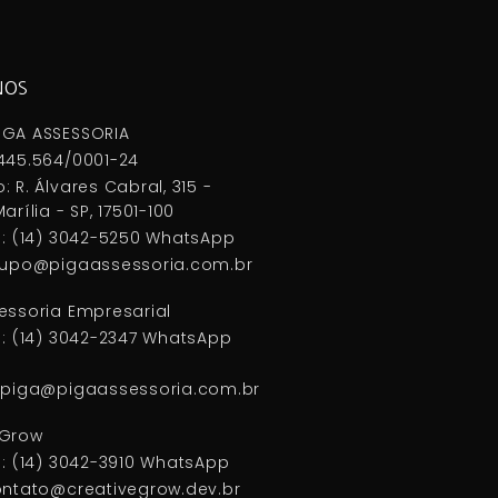
NOS
IGA ASSESSORIA
445.564/0001-24
: R. Álvares Cabral, 315 -
arília - SP, 17501-100
 : (14) 3042-5250 WhatsApp
grupo@pigaassessoria.com.br
essoria Empresarial
 : (14) 3042-2347 WhatsApp
nopiga@pigaassessoria.com.br
eGrow
 : (14) 3042-3910 WhatsApp
ontato@creativegrow.dev.br